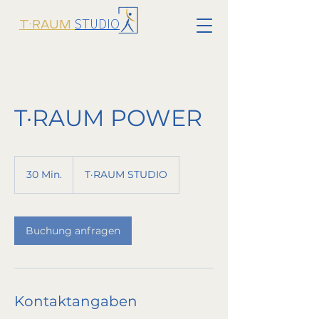
STUDIO
T·RAUM
T·RAUM POWER
30 Min.
3
T·RAUM STUDIO
0
M
i
n
Buchung anfragen
.
Kontaktangaben