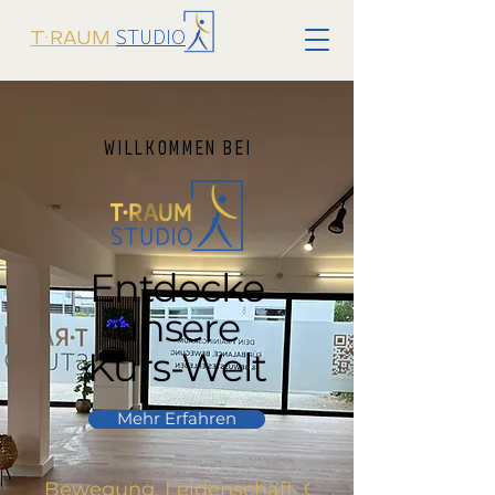
STUDIO
T·RAUM
W i l l k o m m e n b e i
Entdecke
unsere
Kurs-Welt
Mehr Erfahren
Bewegung. Leidenschaft. Gesundheit.