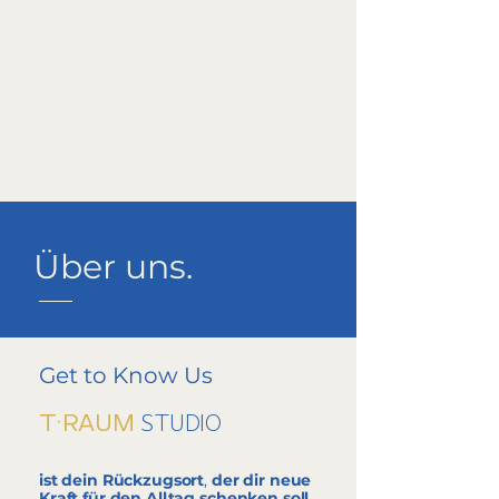
Über uns.
Get to Know Us
STUDIO
T·RAUM
ist dein Rückzugsort
,
der dir neue
Kraft für den Alltag schenken soll
.