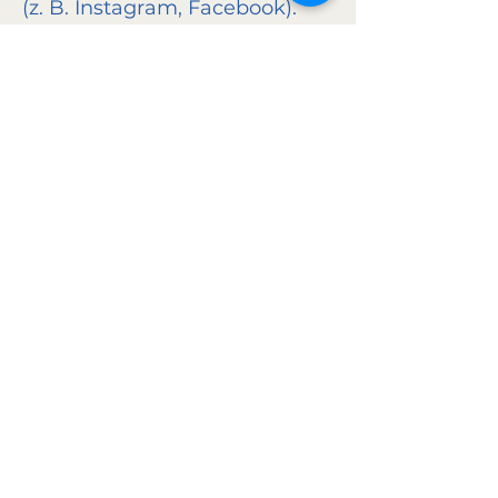
(z. B. Instagram, Facebook).
Beim Anklicken gelten die
Datenschutzrichtlinien
der jeweiligen Betreiber.
7. Ihre Rechte, Auskunft,
Berichtigung, Löschung,
Einschränkung der
Verarbeitung, Widerspruch,
Datenübertragbarkeit
gemäß DSGVO.
8. SSL-Verschlüsselung
Diese Seite nutzt SSL-
Verschlüsselung zum Schutz
der Datenübertragung.
9. Aktualität
Stand: Oktober 2025.
Änderungen vorbehalten bei
Anpassungen der Website